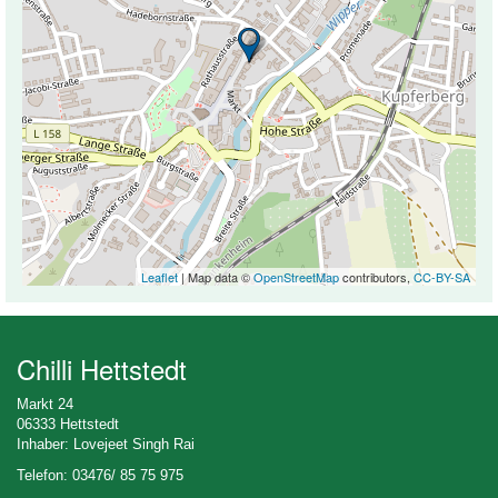
Leaflet
| Map data ©
OpenStreetMap
contributors,
CC-BY-SA
Chilli Hettstedt
Markt 24
06333 Hettstedt
Inhaber: Lovejeet Singh Rai
Telefon: 03476/ 85 75 975