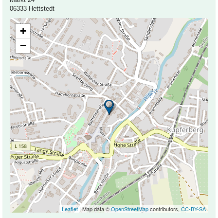
06333 Hettstedt
+
−
Leaflet
| Map data ©
OpenStreetMap
contributors,
CC-BY-SA