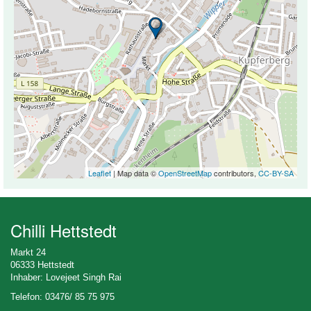
Leaflet
| Map data ©
OpenStreetMap
contributors,
CC-BY-SA
Chilli Hettstedt
Markt 24
06333 Hettstedt
Inhaber: Lovejeet Singh Rai
Telefon: 03476/ 85 75 975