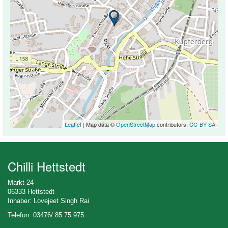
Leaflet
| Map data ©
OpenStreetMap
contributors,
CC-BY-SA
Chilli Hettstedt
Markt 24
06333 Hettstedt
Inhaber: Lovejeet Singh Rai
Telefon: 03476/ 85 75 975