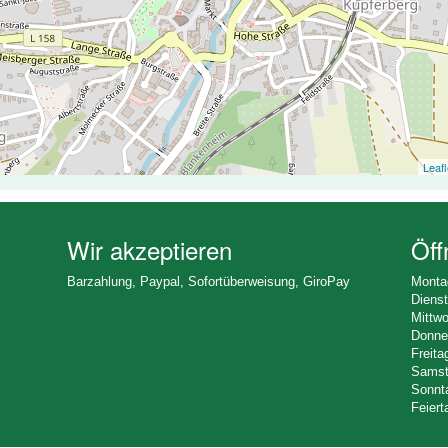
Leafl
Wir akzeptieren
Öff
Barzahlung, Paypal, Sofortüberweisung, GiroPay
Monta
Dienst
Mittwo
Donner
Freita
Samsta
Sonnta
Feiert