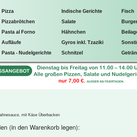
Pizza
Indische Gerichte
Fisch
Pizzabrötchen
Salate
Burge
Pasta al Forno
Hähnchen
Beilag
Aufläufe
Gyros inkl. Tzaziki
Sonst
Pasta - Nudelgerichte
Schnitzel
Geträ
 Sahnesauce, mit Käse Überbacken
llen (in den Warenkorb legen):