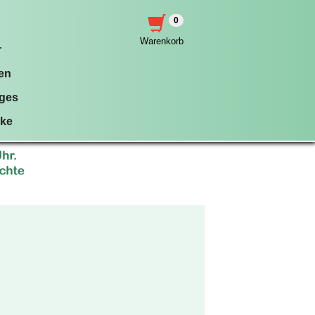
0
Warenkorb
r
en
iges
nke