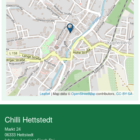
Leaflet
| Map data ©
OpenStreetMap
contributors,
CC-BY-SA
Chilli Hettstedt
Markt 24
06333 Hettstedt