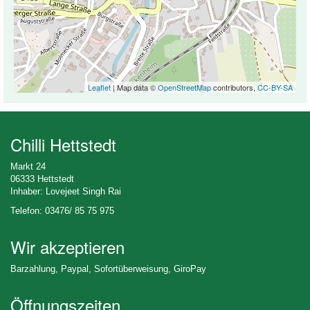
Leaflet
| Map data ©
OpenStreetMap
contributors,
CC-BY-SA
Chilli Hettstedt
Markt 24
06333 Hettstedt
Inhaber: Lovejeet Singh Rai
Telefon: 03476/ 85 75 975
Wir akzeptieren
Barzahlung, Paypal, Sofortüberweisung, GiroPay
Öffnungszeiten