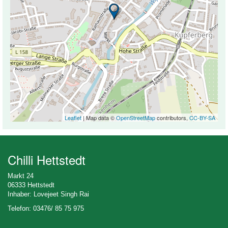
Leaflet
| Map data ©
OpenStreetMap
contributors,
CC-BY-SA
Chilli Hettstedt
Markt 24
06333 Hettstedt
Inhaber: Lovejeet Singh Rai
Telefon: 03476/ 85 75 975